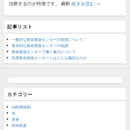
高度救命救急セ
治療するのが特徴です。 麻酔
続きを読む
→
メ
記事リスト
イ
ン
サ
一般的な救命救急センターの役割について
イ
基本的な救命救急センターの知識
ド
救命救急センターで働く魅力について
バ
高度救命救急センターとはどんな施設なのか
ー
ウ
ィ
ジ
ェ
ッ
ト
カテゴリー
エ
リ
ア
24時間体制
命
患者
特殊疾患